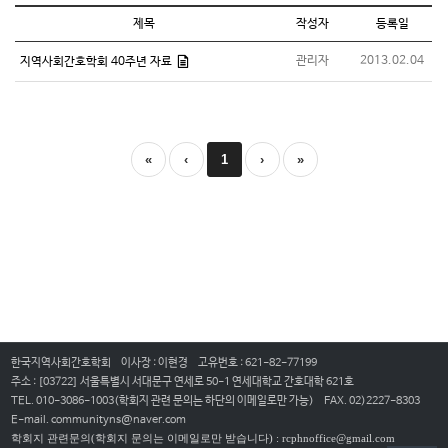
제목
작성자
등록일
관리자
2013.02.04
지역사회간호학회 40주년 자료
«
‹
1
›
»
한국지역사회간호학회
이사장 : 이현경
고유번호 : 621-82-77199
주소 : [03722] 서울특별시 서대문구 연세로 50-1 연세대학교 간호대학 621호
TEL. 010-3086-1003(학회지 관련 문의는 하단의 이메일로만 가능)
FAX. 02)2227-8303
E-mail. communityns@naver.com
학회지 관련문의(학회지 문의는 이메일로만 받습니다) : rcphnoffice@gmail.com